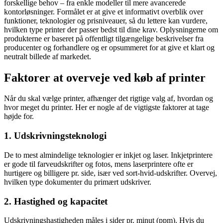
forskellige behov – fra enkle modeller til mere avancerede
kontorløsninger. Formålet er at give et informativt overblik over
funktioner, teknologier og prisniveauer, så du lettere kan vurdere,
hvilken type printer der passer bedst til dine krav. Oplysningerne om
produkterne er baseret på offentligt tilgængelige beskrivelser fra
producenter og forhandlere og er opsummeret for at give et klart og
neutralt billede af markedet.
Faktorer at overveje ved køb af printer
Når du skal vælge printer, afhænger det rigtige valg af, hvordan og
hvor meget du printer. Her er nogle af de vigtigste faktorer at tage
højde for.
1. Udskrivningsteknologi
De to mest almindelige teknologier er inkjet og laser. Inkjetprintere
er gode til farveudskrifter og fotos, mens laserprintere ofte er
hurtigere og billigere pr. side, især ved sort-hvid-udskrifter. Overvej,
hvilken type dokumenter du primært udskriver.
2. Hastighed og kapacitet
Udskrivningshastigheden måles i sider pr. minut (ppm). Hvis du