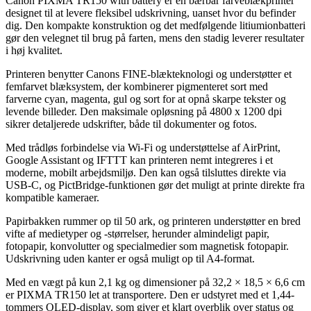
Canon PIXMA TR150 with battery er en bærbar farveblækprinter
designet til at levere fleksibel udskrivning, uanset hvor du befinder
dig. Den kompakte konstruktion og det medfølgende litiumionbatteri
gør den velegnet til brug på farten, mens den stadig leverer resultater
i høj kvalitet.
Printeren benytter Canons FINE-blækteknologi og understøtter et
femfarvet blæksystem, der kombinerer pigmenteret sort med
farverne cyan, magenta, gul og sort for at opnå skarpe tekster og
levende billeder. Den maksimale opløsning på 4800 x 1200 dpi
sikrer detaljerede udskrifter, både til dokumenter og fotos.
Med trådløs forbindelse via Wi-Fi og understøttelse af AirPrint,
Google Assistant og IFTTT kan printeren nemt integreres i et
moderne, mobilt arbejdsmiljø. Den kan også tilsluttes direkte via
USB-C, og PictBridge-funktionen gør det muligt at printe direkte fra
kompatible kameraer.
Papirbakken rummer op til 50 ark, og printeren understøtter en bred
vifte af medietyper og -størrelser, herunder almindeligt papir,
fotopapir, konvolutter og specialmedier som magnetisk fotopapir.
Udskrivning uden kanter er også muligt op til A4-format.
Med en vægt på kun 2,1 kg og dimensioner på 32,2 × 18,5 × 6,6 cm
er PIXMA TR150 let at transportere. Den er udstyret med et 1,44-
tommers OLED-display, som giver et klart overblik over status og