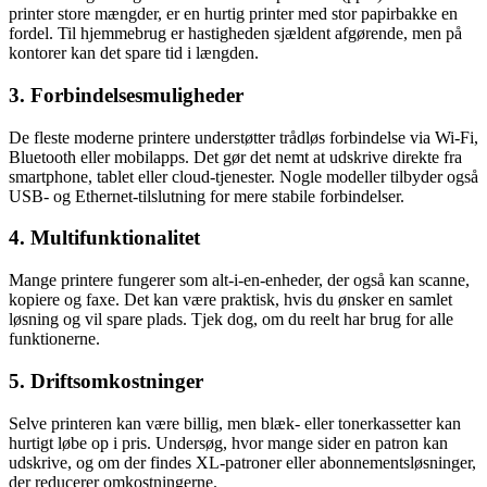
printer store mængder, er en hurtig printer med stor papirbakke en
fordel. Til hjemmebrug er hastigheden sjældent afgørende, men på
kontorer kan det spare tid i længden.
3. Forbindelsesmuligheder
De fleste moderne printere understøtter trådløs forbindelse via Wi-Fi,
Bluetooth eller mobilapps. Det gør det nemt at udskrive direkte fra
smartphone, tablet eller cloud-tjenester. Nogle modeller tilbyder også
USB- og Ethernet-tilslutning for mere stabile forbindelser.
4. Multifunktionalitet
Mange printere fungerer som alt-i-en-enheder, der også kan scanne,
kopiere og faxe. Det kan være praktisk, hvis du ønsker en samlet
løsning og vil spare plads. Tjek dog, om du reelt har brug for alle
funktionerne.
5. Driftsomkostninger
Selve printeren kan være billig, men blæk- eller tonerkassetter kan
hurtigt løbe op i pris. Undersøg, hvor mange sider en patron kan
udskrive, og om der findes XL-patroner eller abonnementsløsninger,
der reducerer omkostningerne.