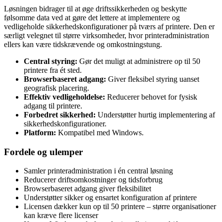
Løsningen bidrager til at øge driftssikkerheden og beskytte
følsomme data ved at gøre det lettere at implementere og
vedligeholde sikkerhedskonfigurationer på tværs af printere. Den er
særligt velegnet til større virksomheder, hvor printeradministration
ellers kan være tidskrævende og omkostningstung.
Central styring:
Gør det muligt at administrere op til 50
printere fra ét sted.
Browserbaseret adgang:
Giver fleksibel styring uanset
geografisk placering.
Effektiv vedligeholdelse:
Reducerer behovet for fysisk
adgang til printere.
Forbedret sikkerhed:
Understøtter hurtig implementering af
sikkerhedskonfigurationer.
Platform:
Kompatibel med Windows.
Fordele og ulemper
Samler printeradministration i én central løsning
Reducerer driftsomkostninger og tidsforbrug
Browserbaseret adgang giver fleksibilitet
Understøtter sikker og ensartet konfiguration af printere
Licensen dækker kun op til 50 printere – større organisationer
kan kræve flere licenser