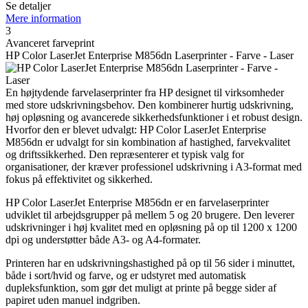
Se detaljer
Mere information
3
Avanceret farveprint
HP Color LaserJet Enterprise M856dn Laserprinter - Farve - Laser
En højtydende farvelaserprinter fra HP designet til virksomheder
med store udskrivningsbehov. Den kombinerer hurtig udskrivning,
høj opløsning og avancerede sikkerhedsfunktioner i et robust design.
Hvorfor den er blevet udvalgt: HP Color LaserJet Enterprise
M856dn er udvalgt for sin kombination af hastighed, farvekvalitet
og driftssikkerhed. Den repræsenterer et typisk valg for
organisationer, der kræver professionel udskrivning i A3-format med
fokus på effektivitet og sikkerhed.
HP Color LaserJet Enterprise M856dn er en farvelaserprinter
udviklet til arbejdsgrupper på mellem 5 og 20 brugere. Den leverer
udskrivninger i høj kvalitet med en opløsning på op til 1200 x 1200
dpi og understøtter både A3- og A4-formater.
Printeren har en udskrivningshastighed på op til 56 sider i minuttet,
både i sort/hvid og farve, og er udstyret med automatisk
dupleksfunktion, som gør det muligt at printe på begge sider af
papiret uden manuel indgriben.