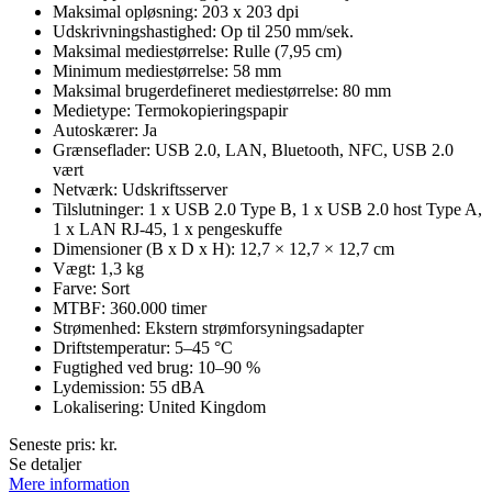
Maksimal opløsning: 203 x 203 dpi
Udskrivningshastighed: Op til 250 mm/sek.
Maksimal mediestørrelse: Rulle (7,95 cm)
Minimum mediestørrelse: 58 mm
Maksimal brugerdefineret mediestørrelse: 80 mm
Medietype: Termokopieringspapir
Autoskærer: Ja
Grænseflader: USB 2.0, LAN, Bluetooth, NFC, USB 2.0
vært
Netværk: Udskriftsserver
Tilslutninger: 1 x USB 2.0 Type B, 1 x USB 2.0 host Type A,
1 x LAN RJ-45, 1 x pengeskuffe
Dimensioner (B x D x H): 12,7 × 12,7 × 12,7 cm
Vægt: 1,3 kg
Farve: Sort
MTBF: 360.000 timer
Strømenhed: Ekstern strømforsyningsadapter
Driftstemperatur: 5–45 °C
Fugtighed ved brug: 10–90 %
Lydemission: 55 dBA
Lokalisering: United Kingdom
Seneste pris:
kr.
Se detaljer
Mere information