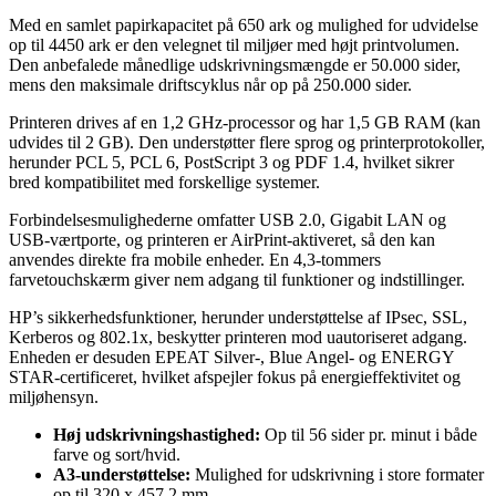
Med en samlet papirkapacitet på 650 ark og mulighed for udvidelse
op til 4450 ark er den velegnet til miljøer med højt printvolumen.
Den anbefalede månedlige udskrivningsmængde er 50.000 sider,
mens den maksimale driftscyklus når op på 250.000 sider.
Printeren drives af en 1,2 GHz-processor og har 1,5 GB RAM (kan
udvides til 2 GB). Den understøtter flere sprog og printerprotokoller,
herunder PCL 5, PCL 6, PostScript 3 og PDF 1.4, hvilket sikrer
bred kompatibilitet med forskellige systemer.
Forbindelsesmulighederne omfatter USB 2.0, Gigabit LAN og
USB-værtporte, og printeren er AirPrint-aktiveret, så den kan
anvendes direkte fra mobile enheder. En 4,3-tommers
farvetouchskærm giver nem adgang til funktioner og indstillinger.
HP’s sikkerhedsfunktioner, herunder understøttelse af IPsec, SSL,
Kerberos og 802.1x, beskytter printeren mod uautoriseret adgang.
Enheden er desuden EPEAT Silver-, Blue Angel- og ENERGY
STAR-certificeret, hvilket afspejler fokus på energieffektivitet og
miljøhensyn.
Høj udskrivningshastighed:
Op til 56 sider pr. minut i både
farve og sort/hvid.
A3-understøttelse:
Mulighed for udskrivning i store formater
op til 320 x 457,2 mm.