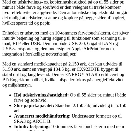
Med en udskrivnings- og kopieringshastighed på op til 55 sider pr.
minut i både farve og sort/hvid er den velegnet til travle kontorer,
hvor effektivitet er afgørende. Den automatiske dupleksfunktion gør
det muligt at udskrive, scanne og kopiere på begge sider af papiret,
hvilket sparer tid og papir.
Enheden er udstyret med en 10-tommers farvetouchskærm, der giver
intuitiv betjening og hurtig adgang til funktioner som scanning til e-
mail, FTP eller USB. Den har både USB 2.0, Gigabit LAN og
USB-værtsporte, og den understøtter Apple AirPrint for nem
integration i forskellige netværksmiljøer.
Med en standard mediekapacitet på 2.150 ark, der kan udvides til
5.150 ark, samt en vægt på 134,5 kg, er CX923DTE bygget til
stabil drift og lang levetid. Den er ENERGY STAR-certificeret og
Blå Engel-kompatibel, hvilket afspejler fokus på energieffektivitet
og miljøhensyn.
Høj udskrivningshastighed:
Op til 55 sider pr. minut i både
farve og sort/hvid.
Stor papirkapacitet:
Standard 2.150 ark, udvidelig til 5.150
ark.
Avanceret mediehåndtering:
Understøtter formater op til
SRA3 og ARCH B.
Intuitiv betjening:
10-tommers farvetouchskærm med nem