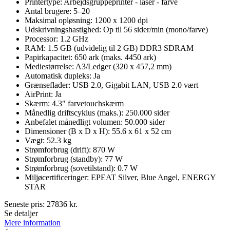
Printertype: Arbejdsgruppeprinter - laser - farve
Antal brugere: 5–20
Maksimal opløsning: 1200 x 1200 dpi
Udskrivningshastighed: Op til 56 sider/min (mono/farve)
Processor: 1.2 GHz
RAM: 1.5 GB (udvidelig til 2 GB) DDR3 SDRAM
Papirkapacitet: 650 ark (maks. 4450 ark)
Mediestørrelse: A3/Ledger (320 x 457,2 mm)
Automatisk dupleks: Ja
Grænseflader: USB 2.0, Gigabit LAN, USB 2.0 vært
AirPrint: Ja
Skærm: 4.3" farvetouchskærm
Månedlig driftscyklus (maks.): 250.000 sider
Anbefalet månedligt volumen: 50.000 sider
Dimensioner (B x D x H): 55.6 x 61 x 52 cm
Vægt: 52.3 kg
Strømforbrug (drift): 870 W
Strømforbrug (standby): 77 W
Strømforbrug (sovetilstand): 0.7 W
Miljøcertificeringer: EPEAT Silver, Blue Angel, ENERGY
STAR
Seneste pris:
27836
kr.
Se detaljer
Mere information