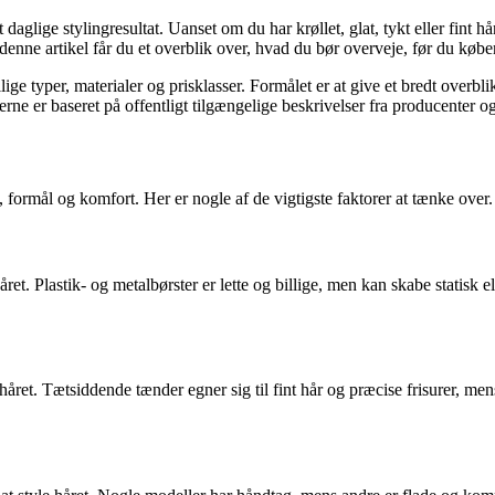
aglige stylingresultat. Uanset om du har krøllet, glat, tykt eller fint hå
enne artikel får du et overblik over, hvad du bør overveje, før du køber
ge typer, materialer og prisklasser. Formålet er at give et bredt overbli
ne er baseret på offentligt tilgængelige beskrivelser fra producenter og
 formål og komfort. Her er nogle af de vigtigste faktorer at tænke over.
t. Plastik- og metalbørster er lette og billige, men kan skabe statisk
t. Tætsiddende tænder egner sig til fint hår og præcise frisurer, mens b