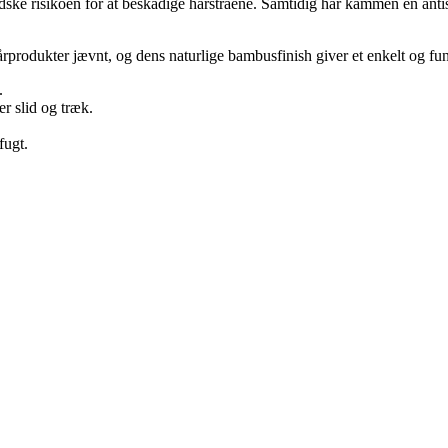
ske risikoen for at beskadige hårstråene. Samtidig har kammen en antist
 hårprodukter jævnt, og dens naturlige bambusfinish giver et enkelt og fu
.
r slid og træk.
fugt.