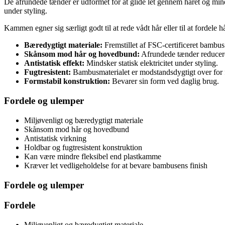
De afrundede tænder er udformet for at glide let gennem håret og mind
under styling.
Kammen egner sig særligt godt til at rede vådt hår eller til at fordele
Bæredygtigt materiale:
Fremstillet af FSC-certificeret bambus
Skånsom mod hår og hovedbund:
Afrundede tænder reducere
Antistatisk effekt:
Mindsker statisk elektricitet under styling.
Fugtresistent:
Bambusmaterialet er modstandsdygtigt over for 
Formstabil konstruktion:
Bevarer sin form ved daglig brug.
Fordele og ulemper
Miljøvenligt og bæredygtigt materiale
Skånsom mod hår og hovedbund
Antistatisk virkning
Holdbar og fugtresistent konstruktion
Kan være mindre fleksibel end plastkamme
Kræver let vedligeholdelse for at bevare bambusens finish
Fordele og ulemper
Fordele
Miljøvenligt og bæredygtigt materiale