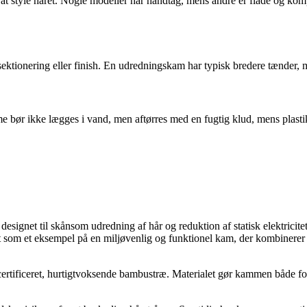
at style håret. Nogle modeller har håndtag, mens andre er flade og ko
ektionering eller finish. En udredningskam har typisk bredere tænder, m
 bør ikke lægges i vand, men aftørres med en fugtig klud, mens plasti
signet til skånsom udredning af hår og reduktion af statisk elektricitet
om et eksempel på en miljøvenlig og funktionel kam, der kombinerer n
ificeret, hurtigtvoksende bambustræ. Materialet gør kammen både forms