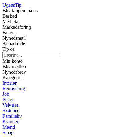
Ugens
Tip
Bliv klogere på os
Besked
Mediekit
Markedsføring
Bruger
Nyhedsmail
Samarbejde
Tip os
Min konto
Bliv medlem
Nyhedsbrev
Kategorier
Interiør
Renovering
Job
Penge
Velvære
Skønhed
Familieliv
Kvinder
Mænd
Smag