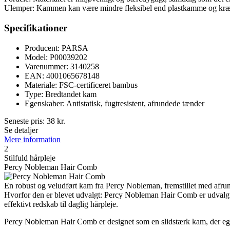
Ulemper: Kammen kan være mindre fleksibel end plastkamme og kræver
Specifikationer
Producent: PARSA
Model: P00039202
Varenummer: 3140258
EAN: 4001065678148
Materiale: FSC-certificeret bambus
Type: Bredtandet kam
Egenskaber: Antistatisk, fugtresistent, afrundede tænder
Seneste pris:
38
kr.
Se detaljer
Mere information
2
Stilfuld hårpleje
Percy Nobleman Hair Comb
En robust og veludført kam fra Percy Nobleman, fremstillet med afrun
Hvorfor den er blevet udvalgt: Percy Nobleman Hair Comb er udvalgt s
effektivt redskab til daglig hårpleje.
Percy Nobleman Hair Comb er designet som en slidstærk kam, der egner