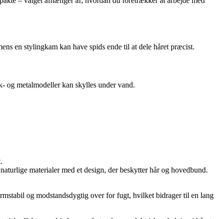
mpakte – valget afhænger af, hvordan du foretrækker at arbejde med
ens en stylingkam kan have spids ende til at dele håret præcist.
k- og metalmodeller kan skylles under vand.
.
aturlige materialer med et design, der beskytter hår og hovedbund.
tabil og modstandsdygtig over for fugt, hvilket bidrager til en lang