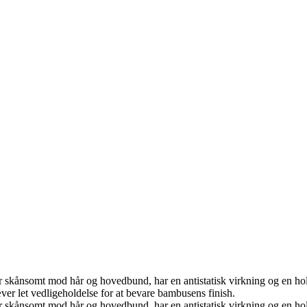
er skånsomt mod hår og hovedbund, har en antistatisk virkning og en hold
 let vedligeholdelse for at bevare bambusens finish.
er skånsomt mod hår og hovedbund, har en antistatisk virkning og en hold