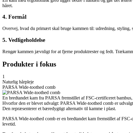
En kam med ergonomisk greb ligger bedre i hånden og gør det lettere 
håret.
4. Formål
Overvej, hvad du primært skal bruge kammen til: udredning, styling, s
5. Vedligeholdelse
Rengør kammen jævnligt for at fjerne produktrester og fedt. Trækamme
Produkter i fokus
1
Naturlig hårpleje
PARSA Wide-toothed comb
En bredtandet kam fra PARSA fremstillet af FSC-certificeret bambus, de
Hvorfor den er blevet udvalgt: PARSA Wide-toothed comb er udvalgt s
Den repræsenterer et bæredygtigt alternativ til kamme i plast.
PARSA Wide-toothed comb er en bredtandet kam fremstillet af FSC-cert
levetid.