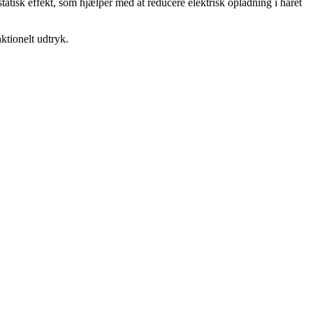
atisk effekt, som hjælper med at reducere elektrisk opladning i håret
nktionelt udtryk.