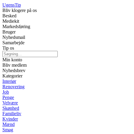
Ugens
Tip
Bliv klogere på os
Besked
Mediekit
Markedsføring
Bruger
Nyhedsmail
Samarbejde
Tip os
Min konto
Bliv medlem
Nyhedsbrev
Kategorier
Interiør
Renovering
Job
Penge
Velvære
Skønhed
Familieliv
Kvinder
Mænd
Smag