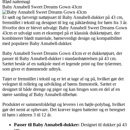
Blød nattemagi
Baby Annabell Sweet Dreams Gown 43cm
Et sødt og farverigt nattøjssæt til Baby Annabell-dukker på 43 cm,
fremstillet i tekstil og designet til leg og påklædning for børn fra 3 år.
Hvorfor den er blevet udvalgt: Baby Annabell Sweet Dreams Gown
43cm er udvalgt som et eksempel på et klassisk dukketøjsæt, der
kombinerer blødt materiale, børnevenligt design og kompatibilitet
med populære Baby Annabell-dukker.
Baby Annabell Sweet Dreams Gown 43cm er et dukketøjsæt, der
passer til Baby Annabell-dukker i standardstørrelsen på 43 cm.
Sættet består af en natkjole med et legende print og fine tylærmer,
som giver et drømmende udtryk.
Tøjet er fremstillet i tekstil og er let at tage af og på, hvilket gør det
velegnet til rolleleg og udvikling af børns finmotorik. Sættet er
designet til både drenge og piger og kan bruges som en del af en
større samling af Baby Annabell-tilbehør.
Produktet er sammenfoldeligt og leveres i en bøjle-polybag, hvilket
gør det nemt at opbevare. Det kræver ingen batterier og er beregnet
til børn i alderen 3 til 12 år.
Passer til Baby Annabell-dukker:
Designet til dukker på 43
cm.