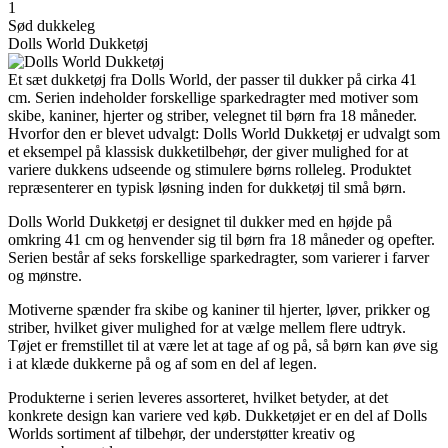
1
Sød dukkeleg
Dolls World Dukketøj
Et sæt dukketøj fra Dolls World, der passer til dukker på cirka 41
cm. Serien indeholder forskellige sparkedragter med motiver som
skibe, kaniner, hjerter og striber, velegnet til børn fra 18 måneder.
Hvorfor den er blevet udvalgt: Dolls World Dukketøj er udvalgt som
et eksempel på klassisk dukketilbehør, der giver mulighed for at
variere dukkens udseende og stimulere børns rolleleg. Produktet
repræsenterer en typisk løsning inden for dukketøj til små børn.
Dolls World Dukketøj er designet til dukker med en højde på
omkring 41 cm og henvender sig til børn fra 18 måneder og opefter.
Serien består af seks forskellige sparkedragter, som varierer i farver
og mønstre.
Motiverne spænder fra skibe og kaniner til hjerter, løver, prikker og
striber, hvilket giver mulighed for at vælge mellem flere udtryk.
Tøjet er fremstillet til at være let at tage af og på, så børn kan øve sig
i at klæde dukkerne på og af som en del af legen.
Produkterne i serien leveres assorteret, hvilket betyder, at det
konkrete design kan variere ved køb. Dukketøjet er en del af Dolls
Worlds sortiment af tilbehør, der understøtter kreativ og