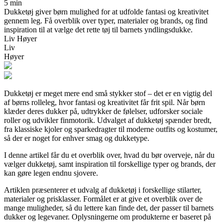
5 min
Dukketøj giver børn mulighed for at udfolde fantasi og kreativitet
gennem leg. Få overblik over typer, materialer og brands, og find
inspiration til at vælge det rette tøj til barnets yndlingsdukke.
Liv Høyer
Liv
Høyer
Dukketøj er meget mere end små stykker stof – det er en vigtig del
af børns rolleleg, hvor fantasi og kreativitet får frit spil. Når børn
klæder deres dukker på, udtrykker de følelser, udforsker sociale
roller og udvikler finmotorik. Udvalget af dukketøj spænder bredt,
fra klassiske kjoler og sparkedragter til moderne outfits og kostumer,
så der er noget for enhver smag og dukketype.
I denne artikel får du et overblik over, hvad du bør overveje, når du
vælger dukketøj, samt inspiration til forskellige typer og brands, der
kan gøre legen endnu sjovere.
Artiklen præsenterer et udvalg af dukketøj i forskellige stilarter,
materialer og prisklasser. Formålet er at give et overblik over de
mange muligheder, så du lettere kan finde det, der passer til barnets
dukker og legevaner. Oplysningerne om produkterne er baseret på