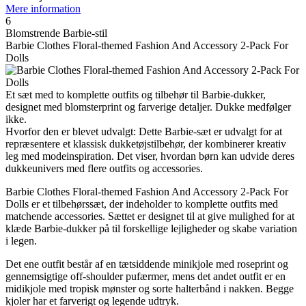
Mere information
6
Blomstrende Barbie-stil
Barbie Clothes Floral-themed Fashion And Accessory 2-Pack For
Dolls
Et sæt med to komplette outfits og tilbehør til Barbie-dukker,
designet med blomsterprint og farverige detaljer. Dukke medfølger
ikke.
Hvorfor den er blevet udvalgt: Dette Barbie-sæt er udvalgt for at
repræsentere et klassisk dukketøjstilbehør, der kombinerer kreativ
leg med modeinspiration. Det viser, hvordan børn kan udvide deres
dukkeunivers med flere outfits og accessories.
Barbie Clothes Floral-themed Fashion And Accessory 2-Pack For
Dolls er et tilbehørssæt, der indeholder to komplette outfits med
matchende accessories. Sættet er designet til at give mulighed for at
klæde Barbie-dukker på til forskellige lejligheder og skabe variation
i legen.
Det ene outfit består af en tætsiddende minikjole med roseprint og
gennemsigtige off-shoulder pufærmer, mens det andet outfit er en
midikjole med tropisk mønster og sorte halterbånd i nakken. Begge
kjoler har et farverigt og legende udtryk.