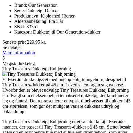
Brand: Our Generation
Serie: Dukketøj Deluxe
Produktnavn: Kjole med Hjerter
Aldersanbefaling: Fra 3 år
SKU: 33351
Kategori: Dukketøj til Our Generation-dukker
Seneste pris:
229,95
kr.
Se detaljer
Mere information
5
Magisk dukkeleg
Tiny Treasures Dukketøj Enhjørning
Et lyserødt dukketøjssæt med hue og enhjørningehorn, designet til
Tiny Treasures-dukker på 45 cm. Leveres i en organza gavepose.
Hvorfor den er blevet udvalgt: Tiny Treasures Dukketøj Enhjørning
er udvalgt som et eksempel på tematiseret dukketøj, der kombinerer
leg og fantasi. Det repræsenterer et typisk tilbehørssæt til dukker i 45
cm-størrelsen, som gør det muligt at variere dukkens udtryk og
påklædning.
Tiny Treasures Dukketøj Enhjørning er et sæt dukketøj i lyserøde
nuancer, der passer til Tiny Treasures-dukker på 45 cm. Sættet består
af tøj og en matchende hue med et lille enhjørningehorn, som giver