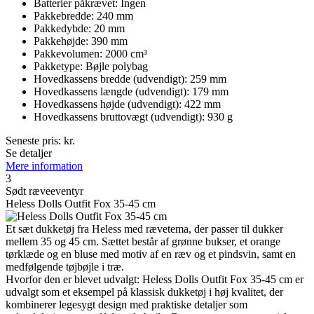
Batterier påkrævet: Ingen
Pakkebredde: 240 mm
Pakkedybde: 20 mm
Pakkehøjde: 390 mm
Pakkevolumen: 2000 cm³
Pakketype: Bøjle polybag
Hovedkassens bredde (udvendigt): 259 mm
Hovedkassens længde (udvendigt): 179 mm
Hovedkassens højde (udvendigt): 422 mm
Hovedkassens bruttovægt (udvendigt): 930 g
Seneste pris:
kr.
Se detaljer
Mere information
3
Sødt ræveeventyr
Heless Dolls Outfit Fox 35-45 cm
Et sæt dukketøj fra Heless med rævetema, der passer til dukker
mellem 35 og 45 cm. Sættet består af grønne bukser, et orange
tørklæde og en bluse med motiv af en ræv og et pindsvin, samt en
medfølgende tøjbøjle i træ.
Hvorfor den er blevet udvalgt: Heless Dolls Outfit Fox 35-45 cm er
udvalgt som et eksempel på klassisk dukketøj i høj kvalitet, der
kombinerer legesygt design med praktiske detaljer som