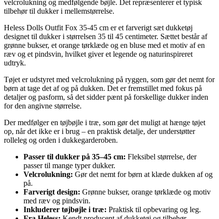
velcrolukning og medfølgende bøjle. Det repræsenterer et typisk
tilbehør til dukker i mellemstørrelse.
Heless Dolls Outfit Fox 35-45 cm er et farverigt sæt dukketøj
designet til dukker i størrelsen 35 til 45 centimeter. Sættet består af
grønne bukser, et orange tørklæde og en bluse med et motiv af en
ræv og et pindsvin, hvilket giver et legende og naturinspireret
udtryk.
Tøjet er udstyret med velcrolukning på ryggen, som gør det nemt for
børn at tage det af og på dukken. Det er fremstillet med fokus på
detaljer og pasform, så det sidder pænt på forskellige dukker inden
for den angivne størrelse.
Der medfølger en tøjbøjle i træ, som gør det muligt at hænge tøjet
op, når det ikke er i brug – en praktisk detalje, der understøtter
rolleleg og orden i dukkegarderoben.
Passer til dukker på 35–45 cm:
Fleksibel størrelse, der
passer til mange typer dukker.
Velcrolukning:
Gør det nemt for børn at klæde dukken af og
på.
Farverigt design:
Grønne bukser, orange tørklæde og motiv
med ræv og pindsvin.
Inkluderer tøjbøjle i træ:
Praktisk til opbevaring og leg.
Fra Heless:
Kendt producent af dukketøj og tilbehør.