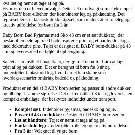
kvalitet og nemt at tage af og på.
Hvorfor den er blevet udvalgt: Dette sæt er udvalgt som et eksempel
på BABY born-tilbehør, der kombinerer leg og påklædning. Det
repræsenterer et klassisk dukketøjssæt, som understøtter rolleleg og
kreativ udfoldelse for børn fra 3 år.
Baby Born Bad Pyjamas med Sko 43 cm er et sæt dukketøj, der
består af en heldragt med badeinspireret print og et par hvide clogs
med dekorative pins. Tøjet er designet til BABY born-dukker på 43
cm og leveres med en bøjle til ophængning.
Sættet er fremstillet i materialer, der gør det nemt for børn at tage
tøjet af og på dukken. Det er beregnet til børn fra 3 år og
understøtter fantasifuld leg, hvor barnet kan skabe små
hverdagsscenarier omkring badetid og påklædning.
Produktet er en del af BABY born-serien og passer til andre dukker
og tilbehør i samme størrelse. Det er fremstillet i Kina og leveres i en
kompakt emballage, der beskytter indholdet under transport.
Komplet sæt:
Indeholder pyjamas, badesko og bøjle.
Passer til 43 cm dukker:
Designet til BABY born-serien.
Let at håndtere:
Tøjet er nemt at tage af og på.
Fantasifuld leg:
Understøtter rolleleg og kreativ udfoldelse.
Fra 3 år:
Velegnet til yngre børn.