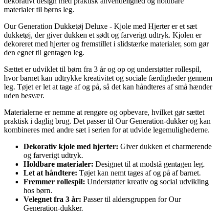
dekorativt design med praktisk anvendelighed og holdbare
materialer til børns leg.
Our Generation Dukketøj Deluxe - Kjole med Hjerter er et sæt
dukketøj, der giver dukken et sødt og farverigt udtryk. Kjolen er
dekoreret med hjerter og fremstillet i slidstærke materialer, som gør
den egnet til gentagen leg.
Sættet er udviklet til børn fra 3 år og op og understøtter rollespil,
hvor barnet kan udtrykke kreativitet og sociale færdigheder gennem
leg. Tøjet er let at tage af og på, så det kan håndteres af små hænder
uden besvær.
Materialerne er nemme at rengøre og opbevare, hvilket gør sættet
praktisk i daglig brug. Det passer til Our Generation-dukker og kan
kombineres med andre sæt i serien for at udvide legemulighederne.
Dekorativ kjole med hjerter:
Giver dukken et charmerende
og farverigt udtryk.
Holdbare materialer:
Designet til at modstå gentagen leg.
Let at håndtere:
Tøjet kan nemt tages af og på af barnet.
Fremmer rollespil:
Understøtter kreativ og social udvikling
hos børn.
Velegnet fra 3 år:
Passer til aldersgruppen for Our
Generation-dukker.